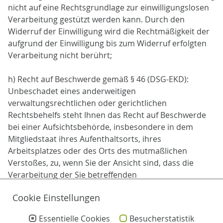
nicht auf eine Rechtsgrundlage zur einwilligungslosen
Verarbeitung gestützt werden kann. Durch den
Widerruf der Einwilligung wird die Rechtmäßigkeit der
aufgrund der Einwilligung bis zum Widerruf erfolgten
Verarbeitung nicht berührt;
h) Recht auf Beschwerde gemäß § 46 (DSG-EKD):
Unbeschadet eines anderweitigen
verwaltungsrechtlichen oder gerichtlichen
Rechtsbehelfs steht Ihnen das Recht auf Beschwerde
bei einer Aufsichtsbehörde, insbesondere in dem
Mitgliedstaat ihres Aufenthaltsorts, ihres
Arbeitsplatzes oder des Orts des mutmaßlichen
Verstoßes, zu, wenn Sie der Ansicht sind, dass die
Verarbeitung der Sie betreffenden
personenbezogenen Daten gegen die DSGVO verstößt.
Cookie Einstellungen
Die Aufsichtsbehörde, bei der die Beschwerde
eingereicht wurde, unterrichtet den Beschwerdeführer
Essentielle Cookies
Besucherstatistik
über den Stand und die Ergebnisse der Beschwerde