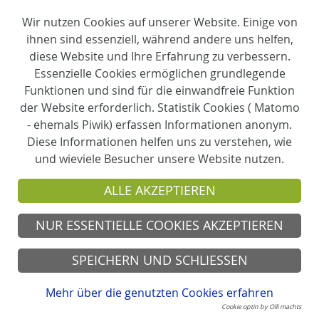
einschließlich der Möglichkeit eines gerichtlichen
Wir nutzen Cookies auf unserer Website. Einige von
Rechtsbehelfs nach § 47 (DSG-EKD).
ihnen sind essenziell, während andere uns helfen,
diese Website und Ihre Erfahrung zu verbessern.
Widerspruchsrecht
Essenzielle Cookies ermöglichen grundlegende
Funktionen und sind für die einwandfreie Funktion
Jede von der Verarbeitung personenbezogener Daten
der Website erforderlich. Statistik Cookies ( Matomo
betroffene Person hat das Recht, aus Gründen, die
- ehemals Piwik) erfassen Informationen anonym.
sich aus ihrer besonderen Situation ergeben, jederzeit
Diese Informationen helfen uns zu verstehen, wie
gegen die Verarbeitung sie betreffender
und wieviele Besucher unsere Website nutzen.
personenbezogener Daten, die aufgrund von § 6 Abs. 4
(DSG-EKD) erfolgt, Widerspruch einzulegen.
ALLE AKZEPTIEREN
Im Falle eines Widerspruchs werden die
NUR ESSENTIELLE COOKIES AKZEPTIEREN
personenbezogenen Daten nicht mehr verarbeitet, es
sei denn, wir können zwingende schutzwürdige Gründe
SPEICHERN UND SCHLIESSEN
für die Verarbeitung nachweisen, die den Interessen,
Rechten und Freiheiten der betroffenen Person
Mehr über die genutzten Cookies erfahren
überwiegen, oder die Verarbeitung dient der
Cookie optin by Olli machts