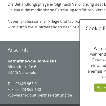
Die Behandlungspflege erfolgt nach Verordnung des Ha
Hausarzt die medizinische Betreuung fortführen. Vers
Neben professioneller Pflege und fachkundiger Beratung
wird durch die Mitarbeitenden des Sozialen Dienstes ge
Cookie E
Wir nu
Anschrift
während 
Essenzi
Katharina-von-Bora-Haus
einwandf
Altstadtstraße 6
ehemals P
33775 Versmold
zu
Tel.: 05423 963-0
ALLE
Fax: 05423 963-130
kvb-versmold(at)perthes-stiftung.de