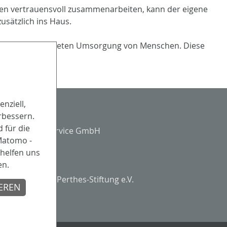
zten vertrauensvoll zusammenarbeiten, kann der eigene
sätzlich ins Haus.
heitlich ausgerichteten Umsorgung von Menschen. Diese
nziell,
Partner
rbessern.
 für die
 Matomo -
helfen uns
Träger
en.
Evangelische Perthes-Stiftung e.V.
IEREN