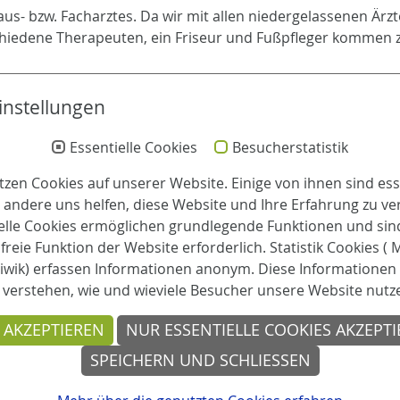
us- bzw. Facharztes. Da wir mit allen niedergelassenen Är
chiedene Therapeuten, ein Friseur und Fußpfleger kommen zu
 ist die liebevolle Begleitung die dritte Säule einer ganz
leistet.
instellungen
Essentielle Cookies
Besucherstatistik
tzen Cookies auf unserer Website. Einige von ihnen sind esse
Leitung
andere uns helfen, diese Website und Ihre Erfahrung zu ve
elle Cookies ermöglichen grundlegende Funktionen und sind
Leitung:
reie Funktion der Website erforderlich. Statistik Cookies (
Kerstin Stuckmann
iwik) erfassen Informationen anonym. Diese Informationen 
 verstehen, wie und wieviele Besucher unsere Website nutz
Stellv. Leitung und Pflegedienstleitung:
Katharina Schulze Froning
 AKZEPTIEREN
NUR ESSENTIELLE COOKIES AKZEPT
SPEICHERN UND SCHLIESSEN